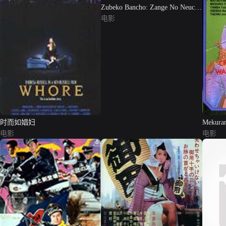
Zubeko Bancho: Zange No Neuchi
Mo...
电影
时而如娼妇
Mekuran
电影
电影