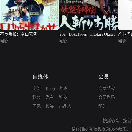
不良番长：空口无凭
Yoen Dokufuden: Hitokiri Okatsu
产业间
电影
电影
电影
自媒体
会员
全部
Kpop
游戏
会员特权
科普
汽车
科技
会员剧场
国风
搞笑
出品人
帮助
搜狐影音
-
搜狐
请仔细阅读
搜狐视频隐私政策
、