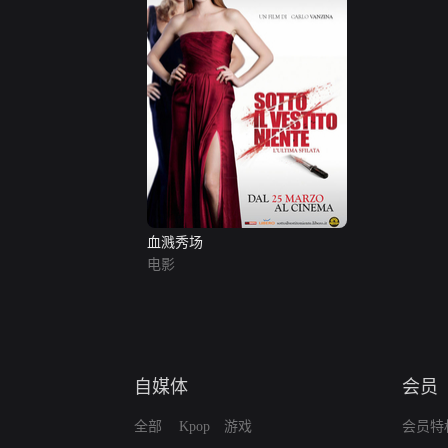
血溅秀场
电影
自媒体
会员
全部
Kpop
游戏
会员特