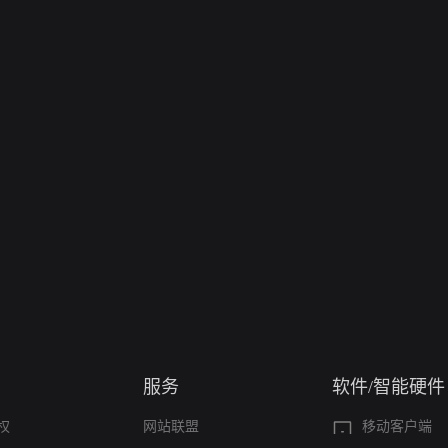
服务
软件/智能硬件
权
网站联盟
移动客户端