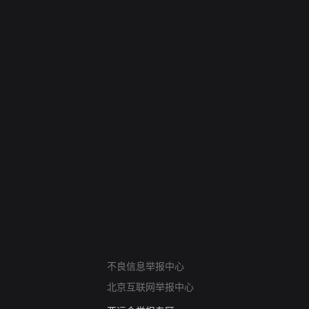
网络暴力有害信息举报
不良信息举报中心
12318 文化市场举报
北京互联网举报中心
算法推荐专项举报