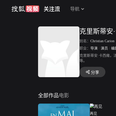
导航
克里斯蒂安
别名：
Christian Carion
职业：
导演
/
演员
/
编
克里斯蒂安·卡西雍，
等。
分享
全部作品
电影
再见