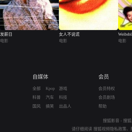
发薪日
女人不说谎
Weibsbi
电影
电影
电影
自媒体
会员
全部
Kpop
游戏
会员特权
科普
汽车
科技
会员剧场
国风
搞笑
出品人
帮助
搜狐影音
-
搜狐
请仔细阅读
搜狐视频隐私政策
、