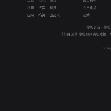
全部
Kpop
游戏
会员特权
科普
汽车
科技
会员剧场
国风
搞笑
出品人
帮助
搜狐影音
-
搜狐
请仔细阅读
搜狐视频隐私政策
、
Copyri