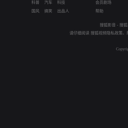
科普
汽车
科技
会员剧场
国风
搞笑
出品人
帮助
搜狐影音
-
搜狐
请仔细阅读
搜狐视频隐私政策
、
Copyri