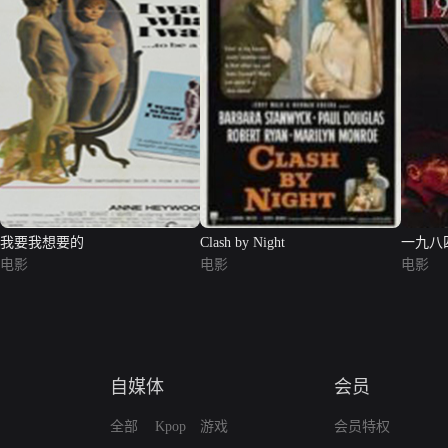
我要我想要的
Clash by Night
一九八
电影
电影
电影
自媒体
会员
全部
Kpop
游戏
会员特权