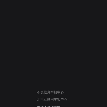
网络暴力有害信息举报
不良信息举报中心
12318 文化市场举报
北京互联网举报中心
算法推荐专项举报