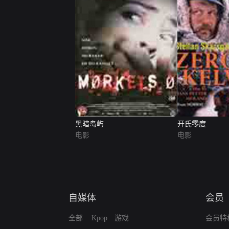
黑暗岛屿
开氏零度
电影
电影
自媒体
会员
全部
Kpop
游戏
会员特