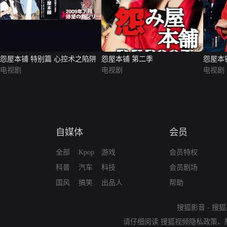
怨屋本铺 特别篇 心控术之陷阱
怨屋本铺 第二季
怨屋本
电视剧
电视剧
电视剧
自媒体
会员
全部
Kpop
游戏
会员特权
科普
汽车
科技
会员剧场
国风
搞笑
出品人
帮助
搜狐影音
-
搜狐
请仔细阅读
搜狐视频隐私政策
、