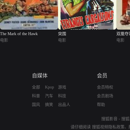
The Mark of the Hawk
突围
双凰夺
电影
电影
电影
自媒体
会员
全部
Kpop
游戏
会员特权
科普
汽车
科技
会员剧场
国风
搞笑
出品人
帮助
搜狐影音
-
搜狐
请仔细阅读
搜狐视频隐私政策
、