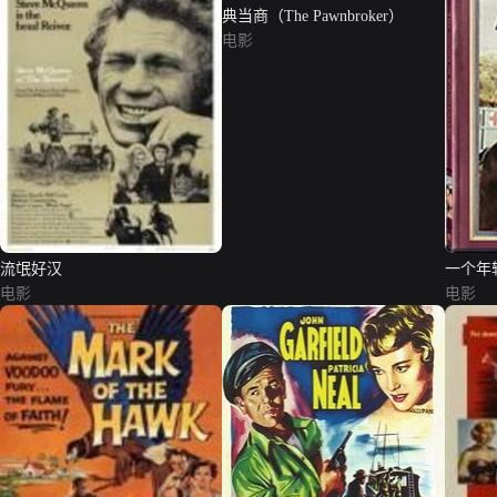
典当商（The Pawnbroker）
电影
流氓好汉
一个年
电影
电影