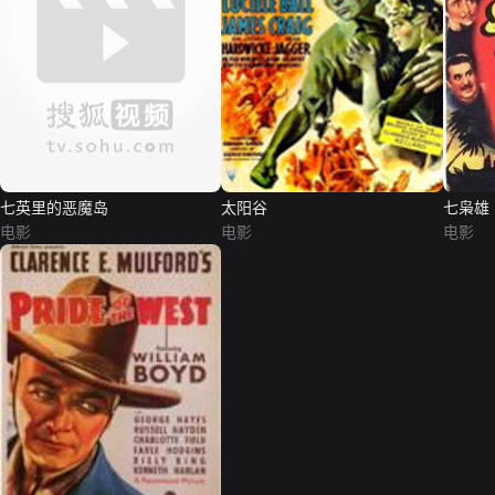
七英里的恶魔岛
太阳谷
七枭雄
电影
电影
电影