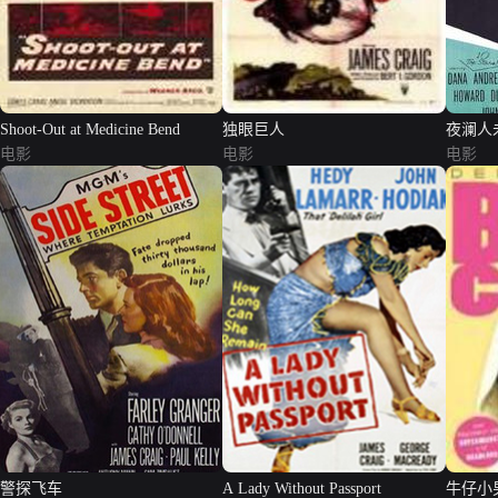
Shoot-Out at Medicine Bend
独眼巨人
夜澜人
电影
电影
电影
警探飞车
A Lady Without Passport
牛仔小