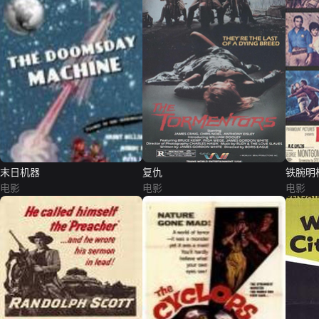
末日机器
复仇
铁腕明
电影
电影
电影