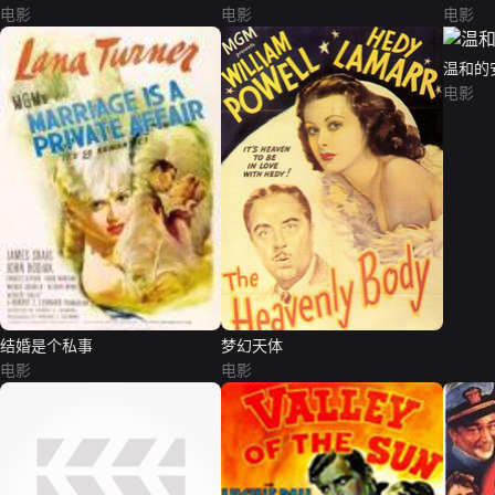
电影
电影
电影
温和的
电影
结婚是个私事
梦幻天体
电影
电影