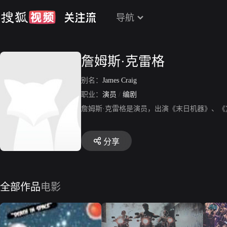
导航
詹姆斯·克雷格
别名：
James Craig
职业：
演员
/
编剧
詹姆斯·克雷格是演员，出演《末日机器》、《复仇》、《
分享
全部作品
电影