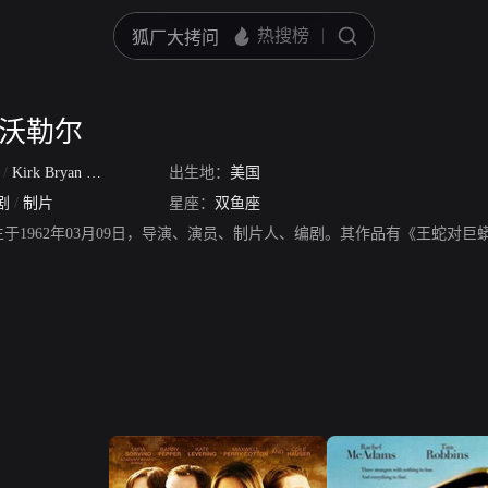
·沃勒尔
r
/
Kirk Bryan Ramon Woller
出生地：
美国
剧
/
制片
星座：
双鱼座
，生于1962年03月09日，导演、演员、制片人、编剧。其作品有《王蛇对