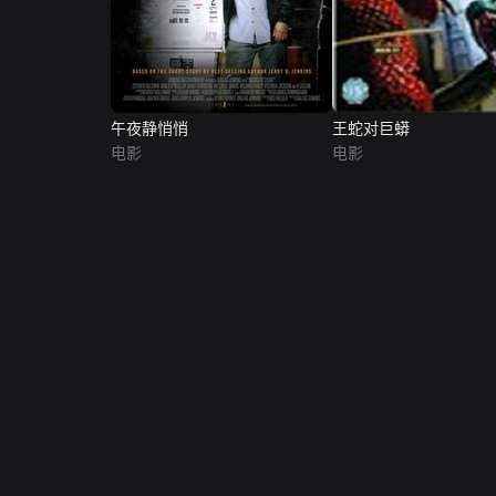
午夜静悄悄
王蛇对巨蟒
电影
电影