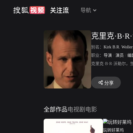
导航
克里克·B·R
别名：
Kirk B.R. Wolle
职业：
导演
/
演员
/
编
克里克·B·R·沃勒尔
分享
全部作品
电视剧
电影
玩转好莱坞