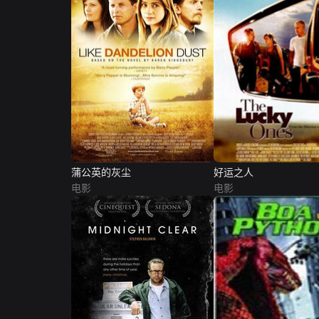
蒲公英的灰尘
好运之人
电影
电影