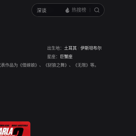
出生地：
土耳其
/
伊斯坦布尔
星座：
巨蟹座
，演员。代表作品为《借嫁娘》、《豺狼之舞》、《无限》等。