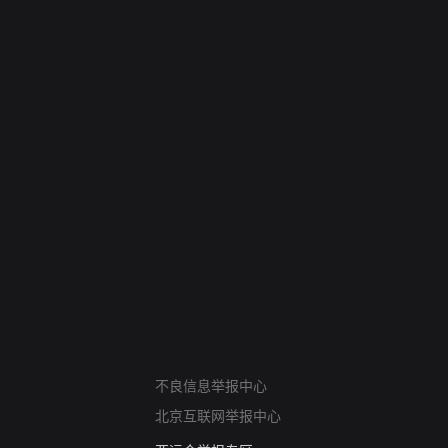
网络暴力有害信息举报
不良信息举报中心
12318 文化市场举报
北京互联网举报中心
算法推荐专项举报