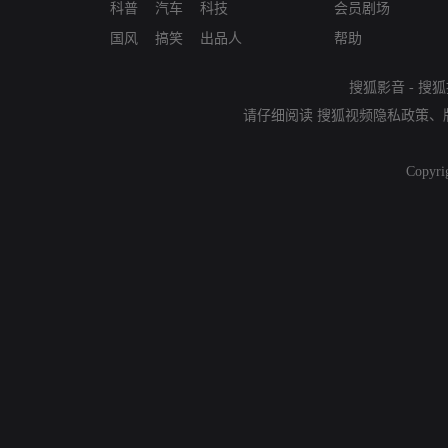
科普
汽车
科技
会员剧场
国风
搞笑
出品人
帮助
搜狐影音
-
搜狐
请仔细阅读
搜狐视频隐私政策
、
Copyri