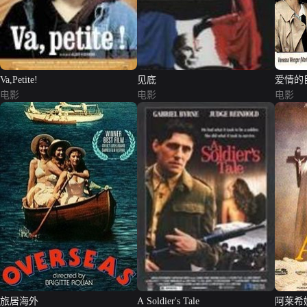
Va,Petite!
见底
爱情的
电影
电影
电影
旅居海外
A Soldier's Tale
阿莱希