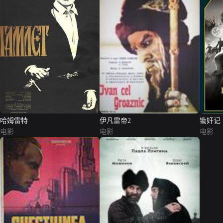
哈姆雷特
伊凡雷帝2
锄奸记
电影
电影
电影