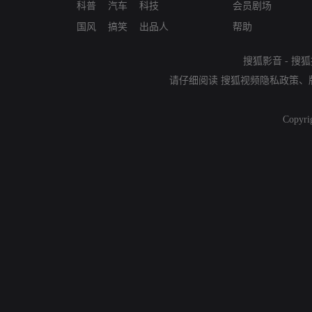
科普
汽车
科技
会员剧场
国风
搞笑
出品人
帮助
搜狐影音
-
搜狐
请仔细阅读
搜狐视频隐私政策
、
Copyri