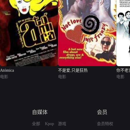
Atómica
不是爱,只是狂热
你不老
电影
电影
电影
自媒体
会员
全部
Kpop
游戏
会员特权