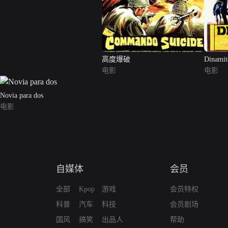
高度爆破
Dinamit
电影
电影
Novia para dos
电影
自媒体
会员
全部
Kpop
游戏
会员特权
科普
汽车
科技
会员剧场
国风
搞笑
出品人
帮助