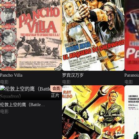
Pancho Villa
罗宾汉万岁
Paranoi
电影
电影
电影
会员
正片
伦敦上空的鹰（Battle
Squadron）
电影