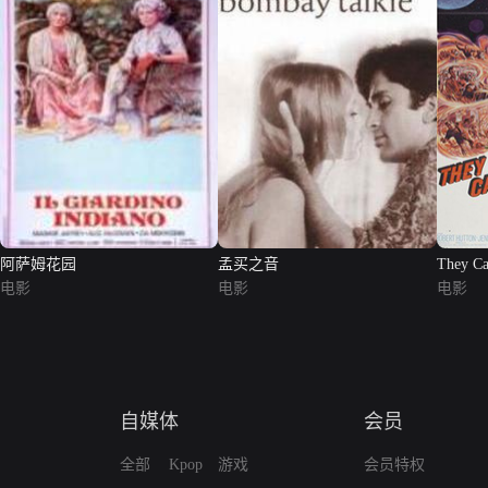
阿萨姆花园
孟买之音
They C
电影
电影
电影
自媒体
会员
全部
Kpop
游戏
会员特权