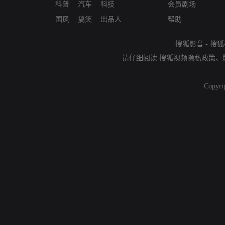
科普
汽车
科技
会员剧场
国风
搞笑
出品人
帮助
搜狐影音
-
搜狐
请仔细阅读
搜狐视频隐私政策
、
Copyri