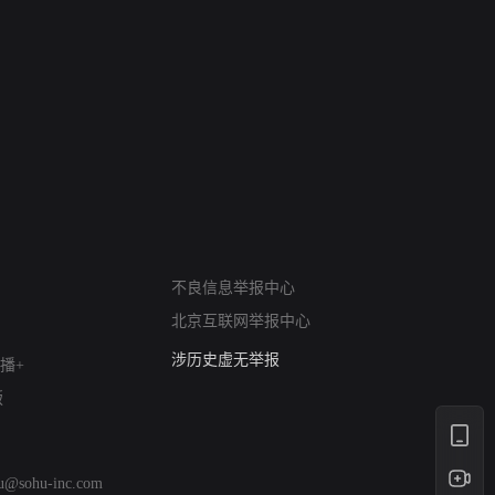
网络暴力有害信息举报
12318 文化市场举报
不良信息举报中心
算法推荐专项举报
北京互联网举报中心
亚运会举报专区
涉历史虚无举报
播+
网络谣言信息专项
版
涉政举报入口
涉未成年人举报
清朗自媒体乱象举报
hu@sohu-inc.com