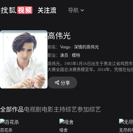
导航
高伟光
别名：
Vengo
/
深情的高伟光
职业：
演员
/
模特
高伟光，1983年1月16日出生于黑龙江省鸡
大赛全国总决赛男模亚军。2014年，凭借在
帝君而为人熟知。2019年，凭借在悬疑剧《
020年，凭借主演神话剧《三生三世枕上书》
分享
剧演员奖和第29届华鼎奖中国古装题材电视剧
会，合唱歌曲《明天会更好》；10月，主演民国
《特战行动》在CCTV电视剧频道播出。6月，主
年度盛典”，表演XR歌舞秀《这十年·幸福中国
全部作品
电视剧
电影
主持综艺
参加综艺
百花杀
哑舍
无尽的