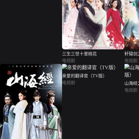
三生三世十里桃花
轩辕剑
电视剧
电视剧
亲爱的翻译官（TV版）
电视剧
山海经
电视剧