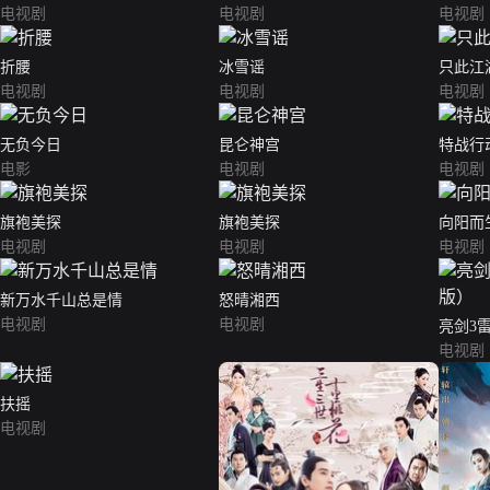
电视剧
电视剧
电视剧
折腰
冰雪谣
只此江
电视剧
电视剧
电视剧
无负今日
昆仑神宫
特战行
电影
电视剧
电视剧
旗袍美探
旗袍美探
向阳而
电视剧
电视剧
电视剧
新万水千山总是情
怒晴湘西
电视剧
电视剧
亮剑3
电视剧
扶摇
电视剧