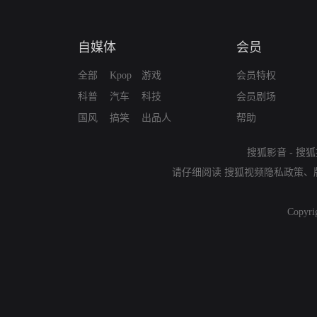
自媒体
会员
全部
Kpop
游戏
会员特权
科普
汽车
科技
会员剧场
国风
搞笑
出品人
帮助
搜狐影音
-
搜狐
请仔细阅读
搜狐视频隐私政策
、
Copyri