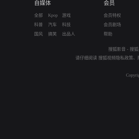
自媒体
会员
全部
Kpop
游戏
会员特权
科普
汽车
科技
会员剧场
国风
搞笑
出品人
帮助
搜狐影音
-
搜狐
请仔细阅读
搜狐视频隐私政策
、
Copyri