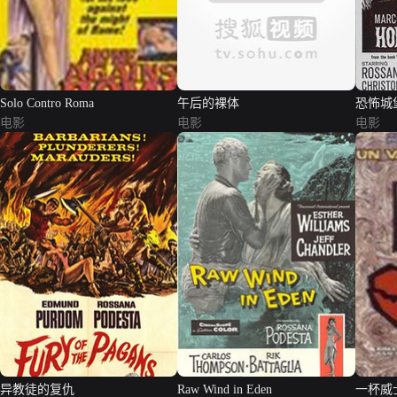
Solo Contro Roma
午后的裸体
恐怖城
电影
电影
电影
异教徒的复仇
Raw Wind in Eden
一杯威