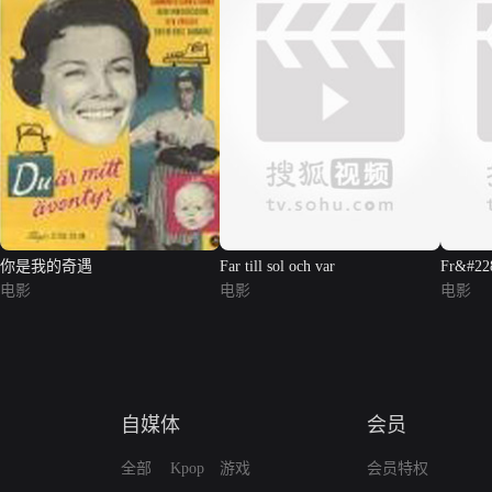
你是我的奇遇
Far till sol och var
Fr&#228
电影
电影
电影
自媒体
会员
全部
Kpop
游戏
会员特权