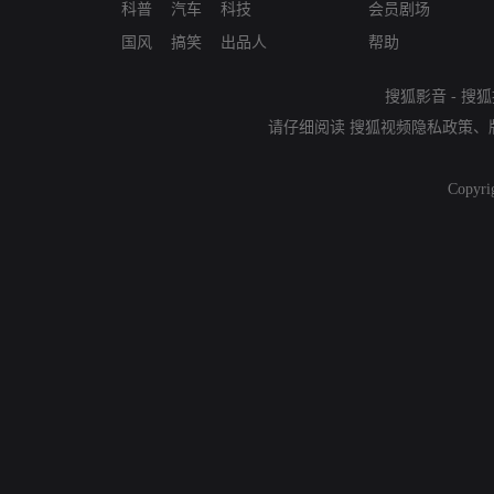
科普
汽车
科技
会员剧场
国风
搞笑
出品人
帮助
搜狐影音
-
搜狐
请仔细阅读
搜狐视频隐私政策
、
Copyri