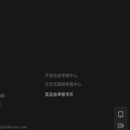
网络暴力有害信息举报
不良信息举报中心
12318 文化市场举报
北京互联网举报中心
算法推荐专项举报
亚运会举报专区
播+
涉历史虚无举报
版
网络谣言信息专项
涉政举报入口
涉未成年人举报
hu@sohu-inc.com