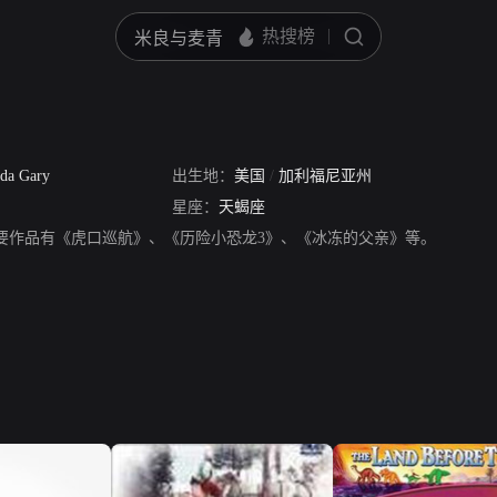
da Gary
出生地：
美国
/
加利福尼亚州
星座：
天蝎座
演员，主要作品有《虎口巡航》、《历险小恐龙3》、《冰冻的父亲》等。