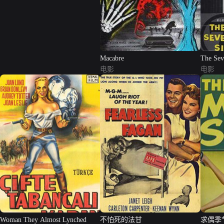
Macabre
The Sev
电影
电影
Woman They Almost Lynched
不怕死的法甘
求偶季