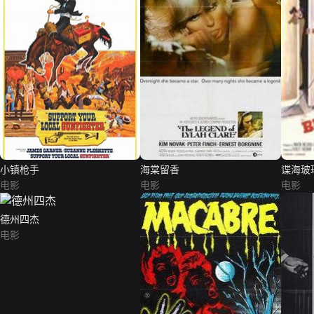
小镇枪手
海棠留香
谍海玻
电影
电影
电影
德州四杰
电影