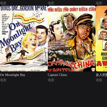
电影
电影
电影
On Moonlight Bay
Captain China
女人的
电影
电影
电影