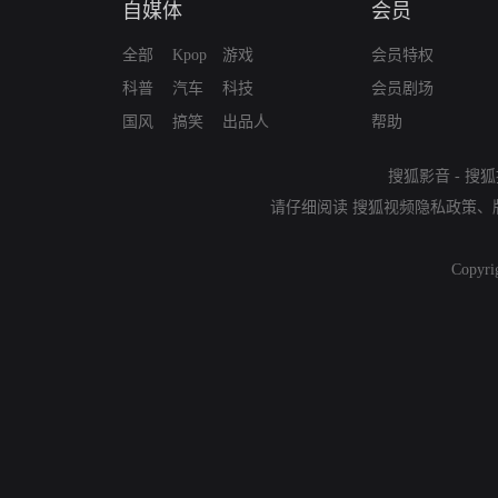
自媒体
会员
全部
Kpop
游戏
会员特权
科普
汽车
科技
会员剧场
国风
搞笑
出品人
帮助
搜狐影音
-
搜狐
请仔细阅读
搜狐视频隐私政策
、
Copyri