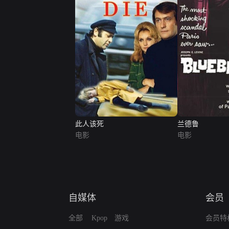
此人该死
兰德鲁
电影
电影
自媒体
会员
全部
Kpop
游戏
会员特