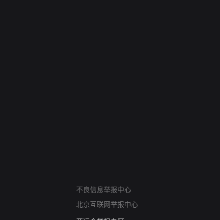
网络暴力有害信息举报
不良信息举报中心
12318 文化市场举报
北京互联网举报中心
算法推荐专项举报