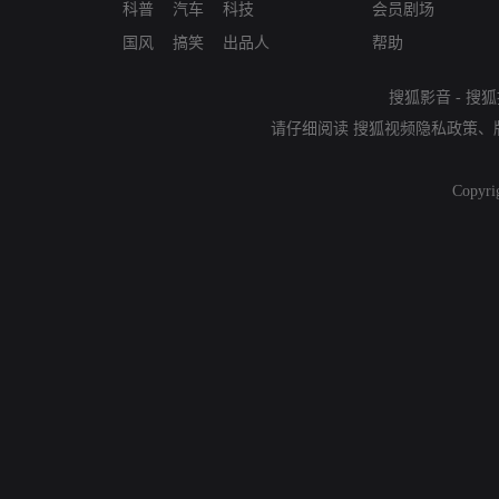
科普
汽车
科技
会员剧场
国风
搞笑
出品人
帮助
搜狐影音
-
搜狐
请仔细阅读
搜狐视频隐私政策
、
Copyri