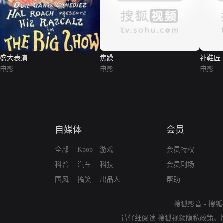
盛大表演
焦躁
补鞋匠
电影
电影
电影
自媒体
会员
全部
Kpop
游戏
会员特权
科普
汽车
科技
会员剧场
国风
搞笑
出品人
帮助
搜狐影音
-
搜狐
请仔细阅读
搜狐视频隐私政策
、