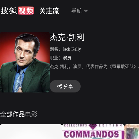
导航
杰克·凯利
别名：
Jack Kelly
职业：
演员
杰克·凯利，演员。代表作品为《盟军敢死队
分享
全部作品
电影