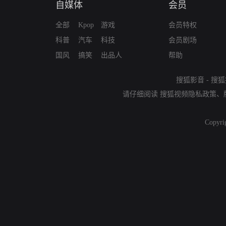
自媒体
会员
全部
Kpop
游戏
会员特权
科普
汽车
科技
会员剧场
国风
搞笑
出品人
帮助
搜狐影音
-
搜狐
请仔细阅读
搜狐视频隐私政策
、
Copyri