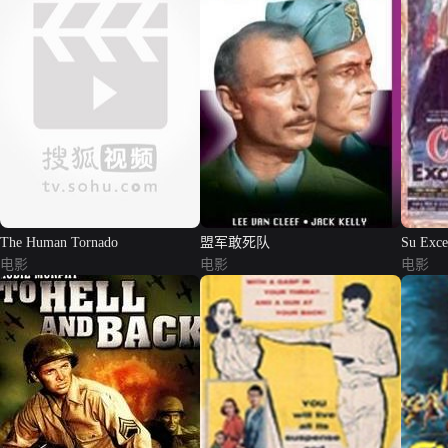
The Human Tornado
盟军敢死队
Su Exce
电影
电影
电影