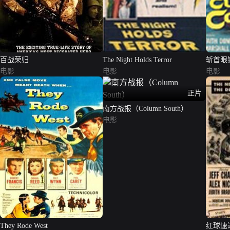
百战荣归
The Night Holds Terror
斩首眼
电影
电影
电影
正片
南方战报（Column South）
电影
They Rode West
红球速