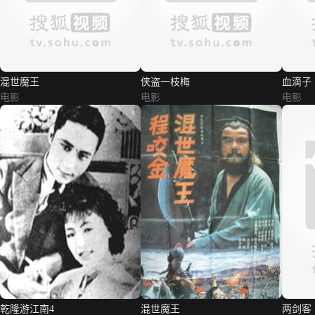
混世魔王
侠盗一枝梅
血滴子
电影
电影
电影
乾隆游江南4
混世魔王
两剑客