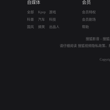
自媒体
会员
全部
Kpop
游戏
会员特权
科普
汽车
科技
会员剧场
国风
搞笑
出品人
帮助
搜狐影音
-
搜狐
请仔细阅读
搜狐视频隐私政策
、
Copyri