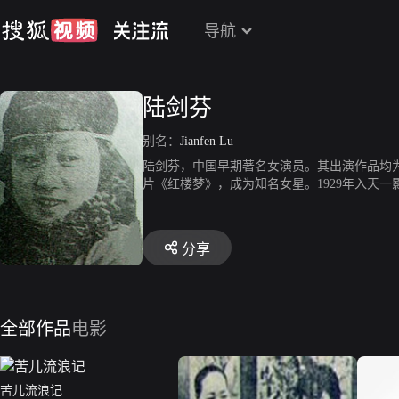
导航
陆剑芬
别名：
Jianfen Lu
陆剑芬，中国早期著名女演员。其出演作品均为
片《红楼梦》，成为知名女星。1929年入天
分享
全部作品
电影
苦儿流浪记