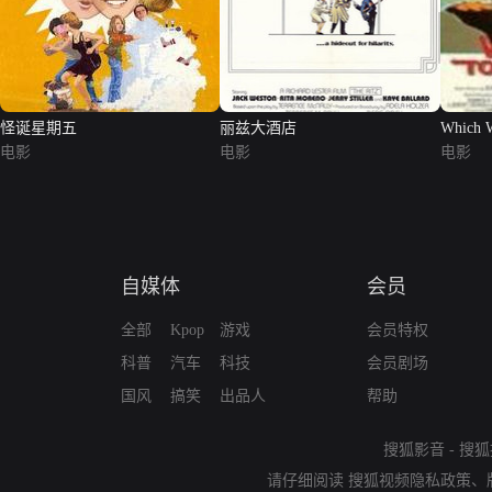
怪诞星期五
丽兹大酒店
Which W
电影
电影
电影
自媒体
会员
全部
Kpop
游戏
会员特权
科普
汽车
科技
会员剧场
国风
搞笑
出品人
帮助
搜狐影音
-
搜狐
请仔细阅读
搜狐视频隐私政策
、