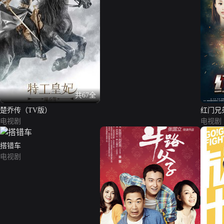
共67全
楚乔传（TV版）
红门兄
电视剧
电视剧
搭错车
电视剧