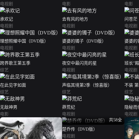
电视剧
电影
电影
承欢记
去有风的地方
问苍茫
电视剧
电视剧
电视剧
理想照耀中国（DVD版）
婆婆的镯子（DVD版）
婆婆的
电视剧
电视剧
电视剧
跨界歌王第五季
夜空中最闪亮的星
班长“殿
综艺
电视剧
电视剧
在此见字如面
声临其境第2季（惊喜版）
不装 
综艺
综艺
综艺
无敌神男
莽荒纪
隐秘而
电影
电视剧
电视剧
共58全
楚乔传（DVD版）
电视剧