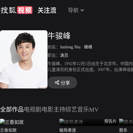
导航
牛骏峰
别名：
Junfeng Niu
/
峰峰
职业：
演员
牛骏峰，1992年12月1日出生于北京市，中
儿童演员的身份正式出道。2007年，出演神话
014年3月8日，参演的抗战剧《战长沙》首播；
主题曲《我的时代》；8月22日，主演的偶像剧
分享
裕王元嵩；同年，牛骏峰还主演了励志剧《夜空
真人秀《演员请就位》，并获得“年度最佳演员”
镯子》和青春爱情剧《舍我其谁》相继播出。2
全部作品
电视剧
电影
主持综艺
音乐MV
预告片
兰香如故
破局者迷
册杀