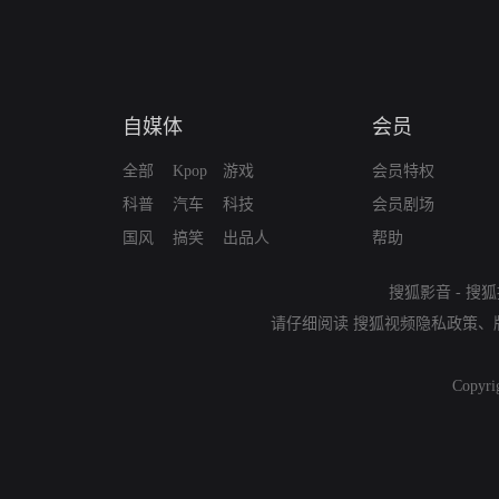
自媒体
会员
全部
Kpop
游戏
会员特权
科普
汽车
科技
会员剧场
国风
搞笑
出品人
帮助
搜狐影音
-
搜狐
请仔细阅读
搜狐视频隐私政策
、
Copyri