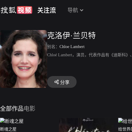
导航
克洛伊·兰贝特
别名：
Chloe Lambert
Chloé Lambert，演员，代表作品有《迪
分享
全部作品
电影
断魂之屋
给世界