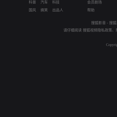
科普
汽车
科技
会员剧场
国风
搞笑
出品人
帮助
搜狐影音
-
搜狐
请仔细阅读
搜狐视频隐私政策
、
Copyri