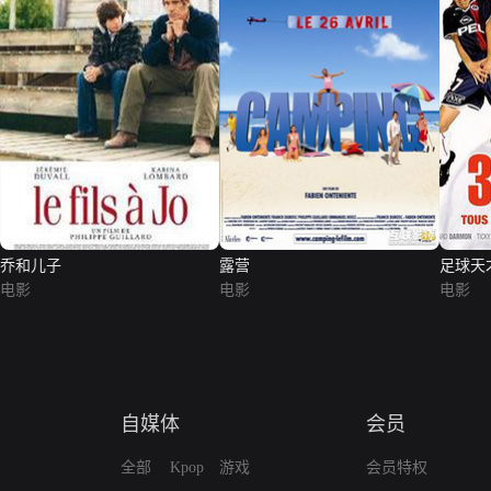
乔和儿子
露营
足球天
电影
电影
电影
自媒体
会员
全部
Kpop
游戏
会员特权