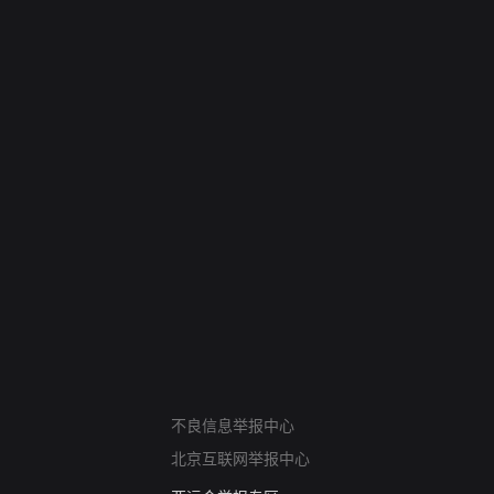
网络暴力有害信息举报
不良信息举报中心
12318 文化市场举报
北京互联网举报中心
算法推荐专项举报