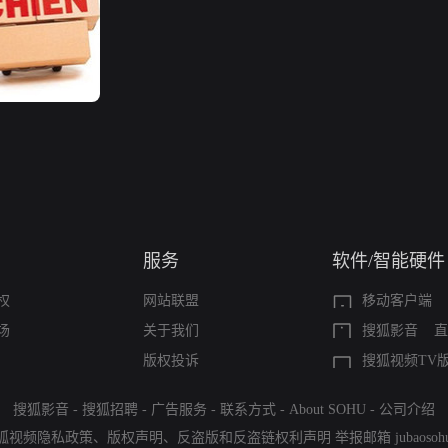
服务
软件/智能硬件
权
网站联盟
移动客户端
场
关于我们
搜狐影音
直
版权投诉
搜狐视频TV
搜狐影音
-
搜狐招聘
-
广告服务
-
联系方式
-
About SOHU
-
公司介绍
狐视频隐私政策
、
版权声明
、
反盗版和反盗链权利声明
举报邮箱
jubaoso