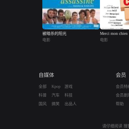
被暗杀的阳光
Merci mon chien
电影
电影
自媒体
会员
全部
Kpop
游戏
会员特
科普
汽车
科技
会员剧
国风
搞笑
出品人
帮助
请仔细阅读
搜