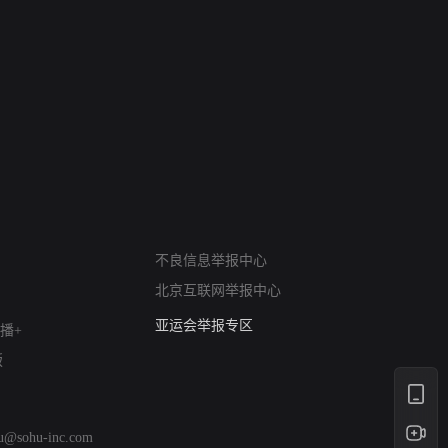
网络暴力有害信息举报
不良信息举报中心
12318 文化市场举报
北京互联网举报中心
算法推荐专项举报
亚运会举报专区
播+
涉历史虚无举报
版
网络谣言信息专项
涉政举报入口
涉未成年人举报
hu@sohu-inc.com