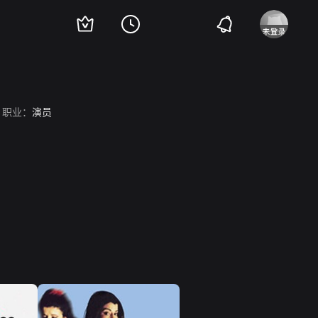
职业：
演员