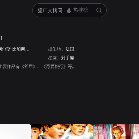
t
胡尔斯·比加奈特
/
Jules-Angelo Bigarnet
出生地：
法国
星座：
射手座
t，演员，主要作品有《邻居》、《奇爱旅行》等。