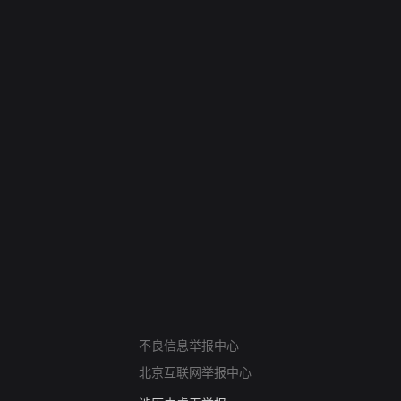
网络暴力有害信息举报
12318 文化市场举报
不良信息举报中心
算法推荐专项举报
北京互联网举报中心
亚运会举报专区