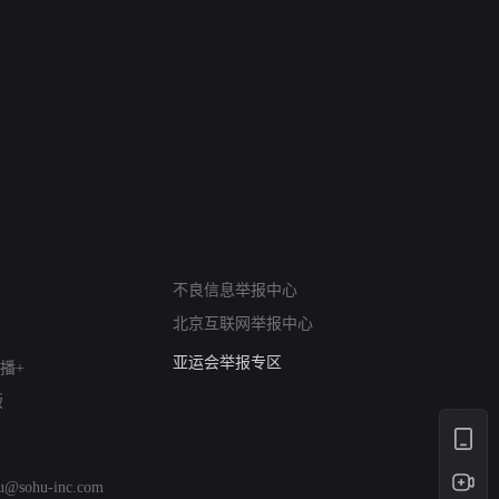
网络暴力有害信息举报
12318 文化市场举报
不良信息举报中心
算法推荐专项举报
北京互联网举报中心
亚运会举报专区
播+
涉历史虚无举报
网络谣言信息专项
版
涉政举报入口
涉未成年人举报
清朗自媒体乱象举报
hu@sohu-inc.com