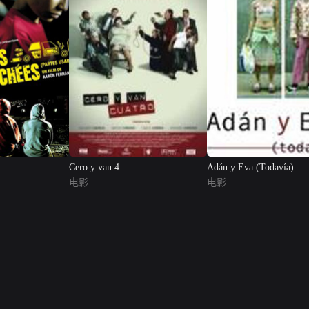
Cero y van 4
Adán y Eva (Todavía)
电影
电影