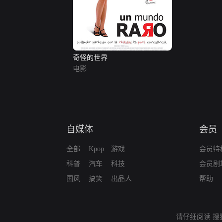
奇怪的世界
电影
自媒体
会员
全部
Kpop
游戏
会员特
科普
汽车
科技
会员剧
国风
搞笑
出品人
帮助
请仔细阅读
搜