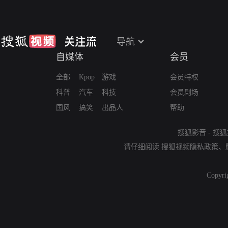
导航
自媒体
会员
全部
Kpop
游戏
会员特权
科普
汽车
科技
会员剧场
国风
搞笑
出品人
帮助
搜狐影音
-
搜狐
请仔细阅读
搜狐视频隐私政策
、
Copyri