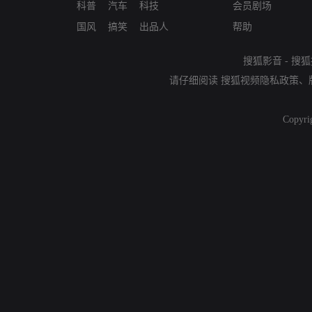
科普
汽车
科技
会员剧场
国风
搞笑
出品人
帮助
搜狐影音
-
搜狐
请仔细阅读
搜狐视频隐私政策
、
Copyri