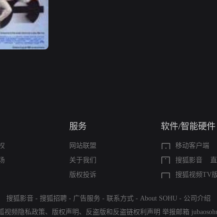
服务
软件/智能硬件
权
网站联盟
移动客户端
场
关于我们
搜狐影音
直
版权投诉
搜狐视频TV
搜狐影音
-
搜狐招聘
-
广告服务
-
联系方式
-
About SOHU
-
公司介绍
狐视频隐私政策
、
版权声明
、
反盗版和反盗链权利声明
举报邮箱
jubaoso