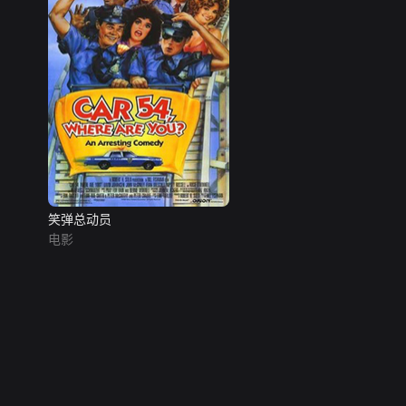
笑弹总动员
电影