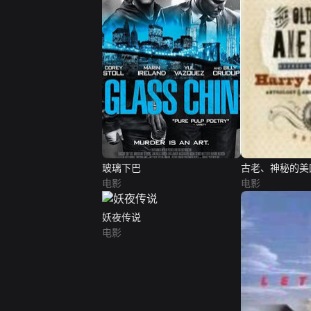
玻璃下巴
古老、神秘的美
电影
斯的《美国民间
电影
妖夜传说
电影