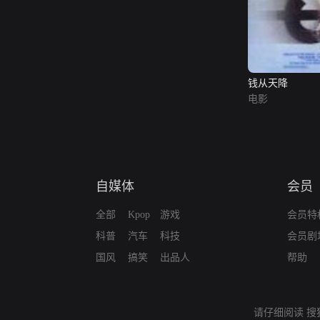
钱从天降
电影
自媒体
会员
全部
Kpop
游戏
会员特
科普
汽车
科技
会员剧
国风
搞笑
出品人
帮助
请仔细阅读
搜