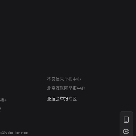
网络暴力有害信息举报
不良信息举报中心
12318 文化市场举报
北京互联网举报中心
算法推荐专项举报
亚运会举报专区
播+
涉历史虚无举报
版
网络谣言信息专项
涉政举报入口
涉未成年人举报
hu@sohu-inc.com