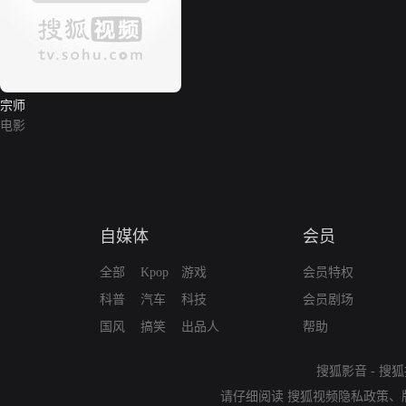
宗师
电影
自媒体
会员
全部
Kpop
游戏
会员特权
科普
汽车
科技
会员剧场
国风
搞笑
出品人
帮助
搜狐影音
-
搜狐
请仔细阅读
搜狐视频隐私政策
、