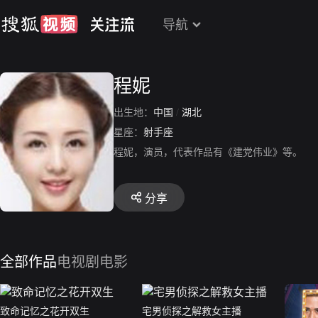
导航
程妮
出生地：
中国
/
湖北
星座：
射手座
程妮，演员，代表作品有《建党伟业》等。
分享
全部作品
电视剧
电影
致命记忆之花开双生
宅男侦探之解救女主播