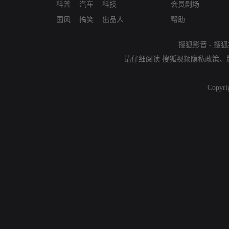
科普
汽车
科技
会员剧场
国风
搞笑
出品人
帮助
搜狐影音
-
搜狐
请仔细阅读
搜狐视频隐私政策
、
Copyri