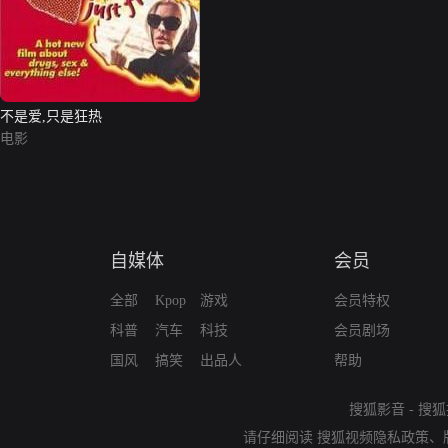
不是爱,只是狂热
电影
自媒体
会员
全部
Kpop
游戏
会员特权
科普
汽车
科技
会员剧场
国风
搞笑
出品人
帮助
搜狐影音
-
搜狐
请仔细阅读
搜狐视频隐私政策
、