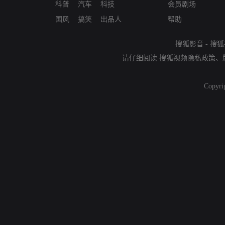
科普
汽车
科技
会员剧场
国风
搞笑
出品人
帮助
搜狐影音
-
搜狐
请仔细阅读
搜狐视频隐私政策
、
Copyri