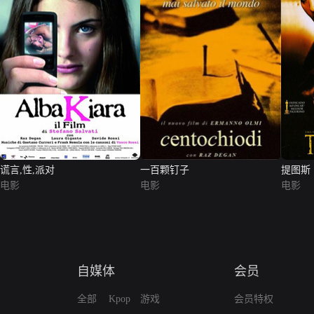
谎言,性,派对
一百颗钉子
提图斯
电影
电影
电影
自媒体
会员
全部
Kpop
游戏
会员特权