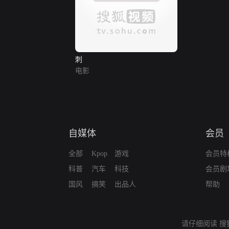
刺
电影
自媒体
会员
全部
Kpop
游戏
会员特
科普
汽车
科技
会员剧
国风
搞笑
出品人
帮助
请仔细阅读
搜