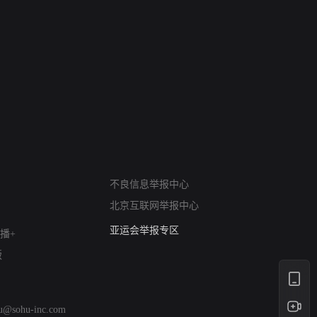
网络暴力有害信息举报
不良信息举报中心
12318 文化市场举报
算法推荐专项举报
北京互联网举报中心
亚运会举报专区
播+
涉历史虚无举报
版
网络谣言信息专项
涉政举报入口
涉未成年人举报
hu@sohu-inc.com
清朗自媒体乱象举报