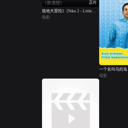
正片
极地大冒险2（Niko 2 - Little
Brother, Big Trouble）（英语
电影
版）
一个名叫乌的岛
电影