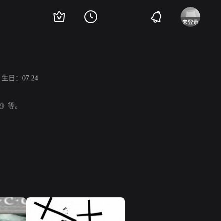
生日：
07.24
战》等。