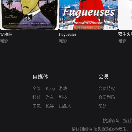
安魂曲
Fugueuses
双生火
电影
电影
电影
自媒体
会员
全部
Kpop
游戏
会员特权
科普
汽车
科技
会员剧场
国风
搞笑
出品人
帮助
搜狐影音
-
搜狐
请仔细阅读
搜狐视频隐私政策
、