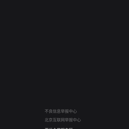
网络暴力有害信息举报
不良信息举报中心
12318 文化市场举报
北京互联网举报中心
算法推荐专项举报