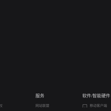
服务
软件/智能硬件
权
网站联盟
移动客户端